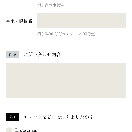
例 ) 湖西市鷲津
番地・建物名
例 ) 0-00 ○○マンション 00号室
お問い合わせ内容
任意
エスコネを
どこで知りましたか？
必須
Instagram