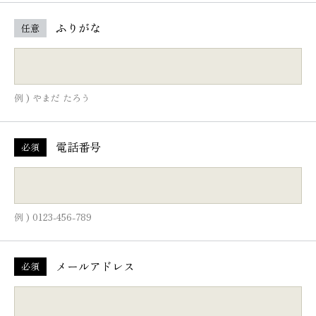
ふりがな
任意
例 ) やまだ たろう
電話番号
必須
例 ) 0123-456-789
メールアドレス
必須