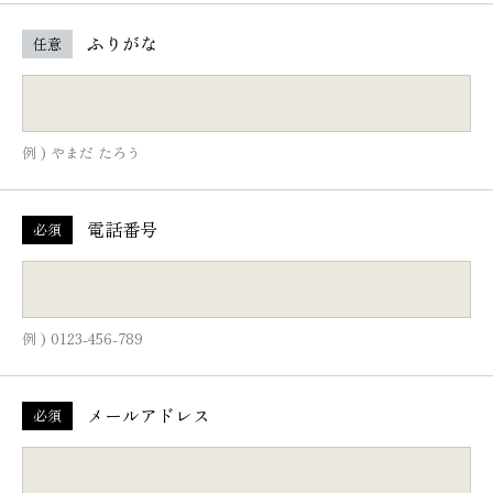
ふりがな
任意
例 ) やまだ たろう
電話番号
必須
例 ) 0123-456-789
メールアドレス
必須