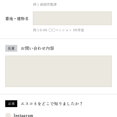
例 ) 湖西市鷲津
番地・建物名
例 ) 0-00 ○○マンション 00号室
お問い合わせ内容
任意
エスコネを
どこで知りましたか？
必須
Instagram