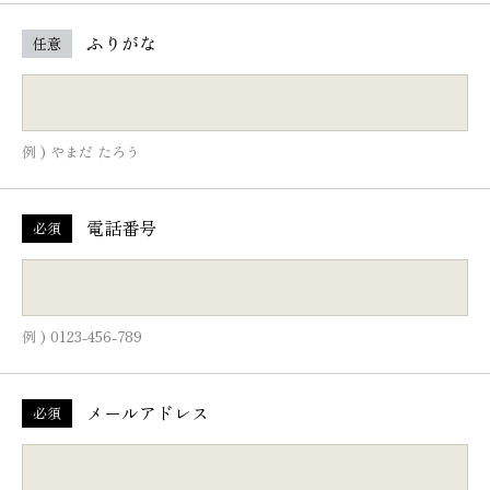
ふりがな
任意
例 ) やまだ たろう
電話番号
必須
例 ) 0123-456-789
メールアドレス
必須