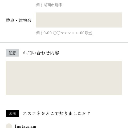
例 ) 湖西市鷲津
番地・建物名
例 ) 0-00 ○○マンション 00号室
お問い合わせ内容
任意
エスコネを
どこで知りましたか？
必須
Instagram