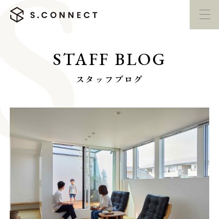
STAFF BLOG
イベント・
見学会
モデルハウス
紹介
スタッフブログ
家づくり勉強会
カタログ請求
HOME
ホーム
CONCEPT
エスコネについて
CASE