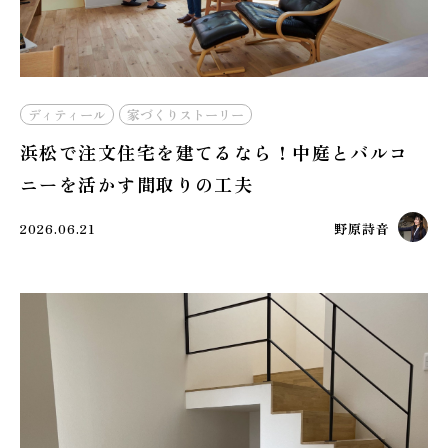
施工実績
GALLERY
施工ギャラリー
ディティール
家づくりストーリー
浜松で注文住宅を建てるなら！中庭とバルコ
STAFF BLOG
ニーを活かす間取りの工夫
スタッフブログ
2026.06.21
野原詩音
COMPANY
会社情報
ACCESS MAP
アクセスマップ
プライバシーポリシー