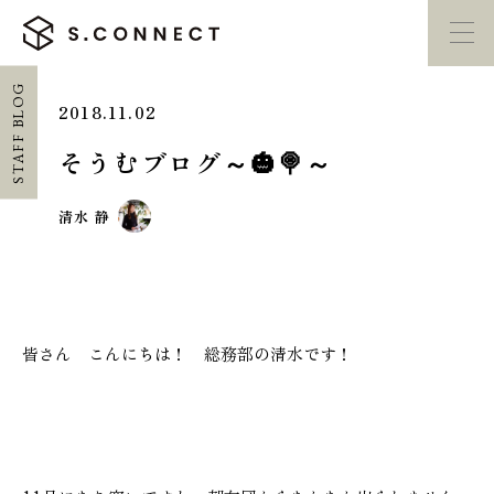
STAFF BLOG
2018.11.02
イベント・
見学会
モデルハウス
紹介
そうむブログ～🎃🍭～
家づくり勉強会
カタログ請求
清水 静
HOME
ホーム
皆さん こんにちは！ 総務部の清水です！
CONCEPT
エスコネについて
CASE