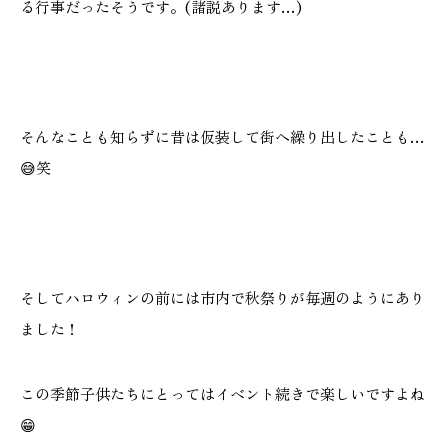
る行事だったそうです。(諸説あります…)
本社
浜松店
そんなことも知らずに昔は仮装して街へ繰り出したことも…
053-488-5127
053-430-5123
😅笑
10:00〜19:00 水曜定休
10:00〜19:00 水曜定休
そしてハロウィンの前には市内で秋祭りが毎週のようにあり
ました！
この季節子供たちにとってはイベント続きで楽しいですよね
😁