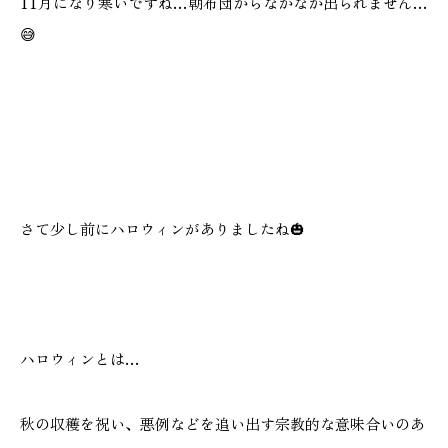
11月になり寒いですね…朝布団からなかなか出られません…
施工実績
😅
GALLERY
施工ギャラリー
STAFF BLOG
スタッフブログ
さて少し前にハロウィンがありましたね🎃
COMPANY
会社情報
ACCESS MAP
ハロウィンとは…
アクセスマップ
秋の収穫を祝い、悪例などを追い出す宗教的な意味合いのあ
プライバシーポリシー