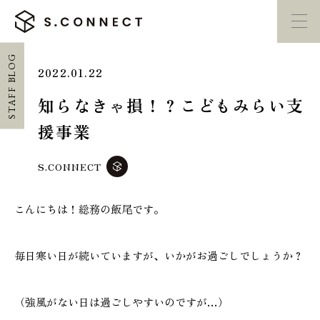
STAFF BLOG
2022.01.22
イベント・
見学会
モデルハウス
紹介
知らなきゃ損！？こどもみらい支
援事業
家づくり勉強会
カタログ請求
S.CONNECT
HOME
こんにちは！総務の飯尾です。
ホーム
CONCEPT
毎日寒い日が続いていますが、いかがお過ごしでしょうか？
エスコネについて
（強風がない日は過ごしやすいのですが…）
CASE