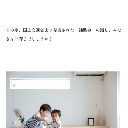
施工実績
GALLERY
この度、国土交通省より発表された「補助金」の話し、みな
施工ギャラリー
さんご存じでしょうか？
STAFF BLOG
スタッフブログ
COMPANY
会社情報
ACCESS MAP
アクセスマップ
プライバシーポリシー