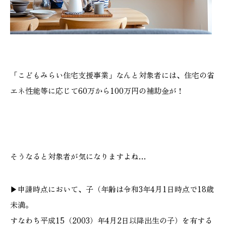
本社
浜松店
053-488-5127
053-430-5123
「こどもみらい住宅支援事業」なんと対象者には、住宅の省
10:00〜19:00 水曜定休
10:00〜19:00 水曜定休
エネ性能等に応じて60万から100万円の補助金が！
そうなると対象者が気になりますよね…
▶申請時点において、子（年齢は令和3年4月1日時点で18歳
未満。
すなわち平成15（2003）年4月2日以降出生の子）を有する