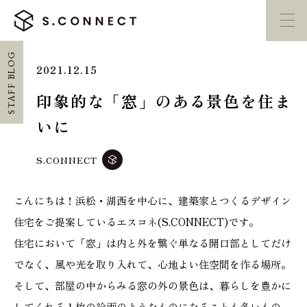
STAFF BLOG
2021.12.15
イベント・
見学会
モデルハウス
紹介
印象的な「窓」のある景色を住ま
いに
家づくり勉強会
カタログ請求
S.CONNECT
HOME
こんにちは！浜松・湖西を中心に、建築家とつくるデザイン
ホーム
住宅をご提案しているエスコネ(S.CONNECT)です。
住宅において「窓」は内と外を繋ぐ単なる開口部としてだけ
CONCEPT
エスコネについて
でなく、風や光を取り入れて、心地よい住空間を作る場所。
そして、部屋の中からみる窓の外の景色は、暮らしを豊かに
CASE
してくれる１枚の絵画のようなものになることも多いもの。