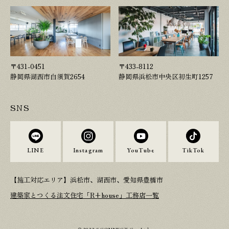
〒431-0451
〒433-8112
静岡県湖西市白須賀2654
静岡県浜松市中央区初生町1257
SNS
LINE
Instagram
YouTube
TikTok
【施工対応エリア】浜松市、湖西市、愛知県豊橋市
建築家とつくる注文住宅「R+house」工務店一覧