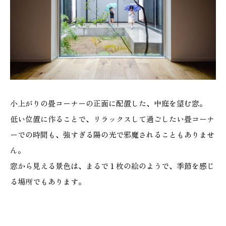
本社
浜松店
053-488-5127
053-430-5123
10:00〜19:00 水曜定休
10:00〜19:00 水曜定休
小上がりの畳コーナーの正面に配置した、中庭を望む窓。
低い位置に作ることで、リラックスして過ごしたい畳コーナ
ーでの時間も、強すぎる陽の光で邪魔されることもありませ
ん。
窓から見える景色は、まるで１枚の絵のようで、季節を感じ
る場所でもあります。