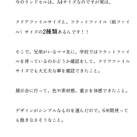
今のランドセルは、A4サイズなのですが実は、
クリアファイルサイズと、フラットファイル（紙ファイ
2種類
ル）サイズの
あるんです！！
本社
浜松店
053-488-5127
053-430-5123
そこで、兄弟がいるママ友に、学校ではフラットファイ
10:00〜19:00 水曜定休
10:00〜19:00 水曜定休
ルを使っているのかどうか確認をして、クリアファイル
サイズでも大丈夫な事を確認できたこと。
展示会に行って、色や素材感、重さを体感できたこと。
デザインがシンプルなものを選んだので、6年間使って
も飽きなさそうなこと。