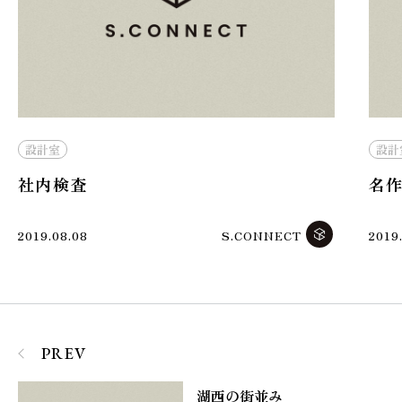
設計室
設計
社内検査
名
2019.08.08
S.CONNECT
2019
PREV
湖西の街並み