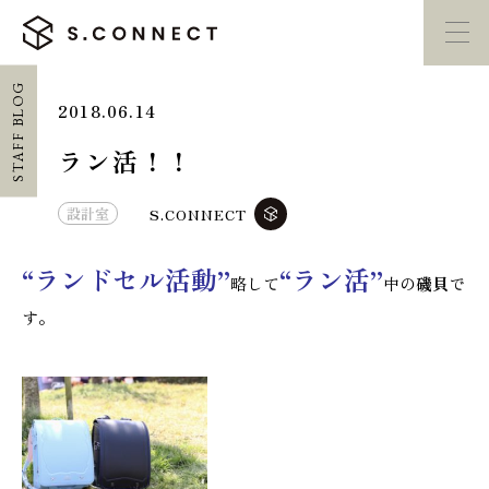
STAFF BLOG
2018.06.14
イベント・
見学会
モデルハウス
紹介
ラン活！！
家づくり勉強会
カタログ請求
設計室
S.CONNECT
“ランドセル活動”
“ラン活”
略して
中の
磯貝
で
HOME
す。
ホーム
CONCEPT
エスコネについて
CASE