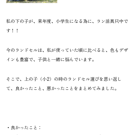
施工実績
私の下の子が、来年度、小学生になる為に、ラン活真只中で
GALLERY
す！！
施工ギャラリー
今のランドセルは、私が使っていた頃に比べると、色もデザ
STAFF BLOG
インも豊富で、子供と一緒に悩んでいます。
スタッフブログ
COMPANY
そこで、上の子（小2）の時のランドセル選びを思い返し
会社情報
て、良かったこと、悪かったことをまとめてみました。
ACCESS MAP
アクセスマップ
・良かったこと：
プライバシーポリシー