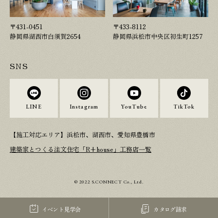
〒431-0451
〒433-8112
静岡県湖西市白須賀2654
静岡県浜松市中央区初生町1257
SNS
LINE
Instagram
YouTube
TikTok
【施工対応エリア】浜松市、湖西市、愛知県豊橋市
建築家とつくる注文住宅「R+house」工務店一覧
© 2022 S.CONNECT Co., Ltd.
イベント見学会
カタログ請求