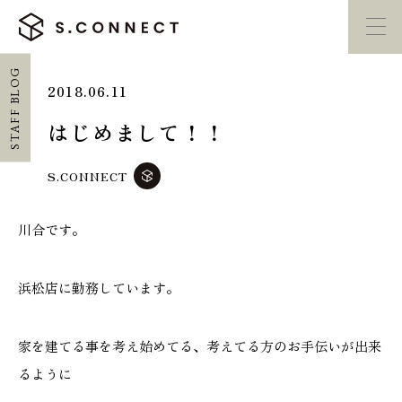
STAFF BLOG
2018.06.11
イベント・
見学会
モデルハウス
紹介
はじめまして！！
家づくり勉強会
カタログ請求
S.CONNECT
川合です。
HOME
ホーム
浜松店に勤務しています。
CONCEPT
エスコネについて
家を建てる事を考え始めてる、考えてる方のお手伝いが出来
るように
CASE