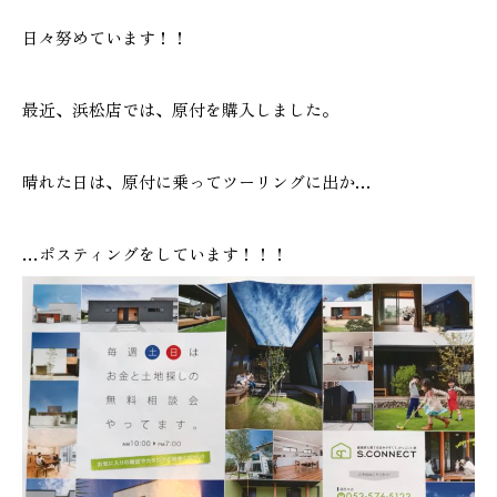
施工実績
日々努めています！！
GALLERY
最近、浜松店では、原付を購入しました。
施工ギャラリー
晴れた日は、原付に乗ってツーリングに出か…
STAFF BLOG
スタッフブログ
…ポスティングをしています！！！
COMPANY
会社情報
ACCESS MAP
アクセスマップ
プライバシーポリシー