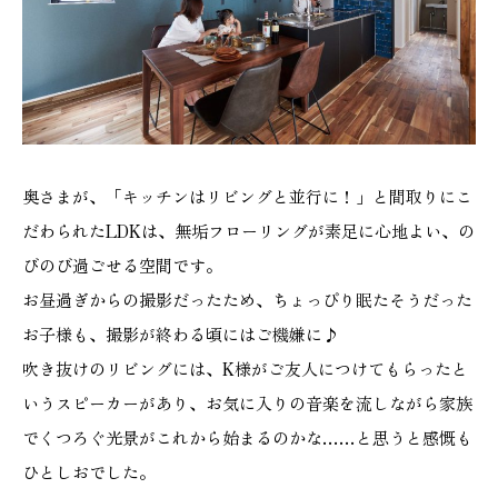
本社
浜松店
053-488-5127
053-430-5123
10:00〜19:00 水曜定休
10:00〜19:00 水曜定休
奥さまが、「キッチンはリビングと並行に！」と間取りにこ
だわられたLDKは、無垢フローリングが素足に心地よい、の
びのび過ごせる空間です。
お昼過ぎからの撮影だったため、ちょっぴり眠たそうだった
お子様も、撮影が終わる頃にはご機嫌に♪
吹き抜けのリビングには、K様がご友人につけてもらったと
いうスピーカーがあり、お気に入りの音楽を流しながら家族
でくつろぐ光景がこれから始まるのかな……と思うと感慨も
ひとしおでした。