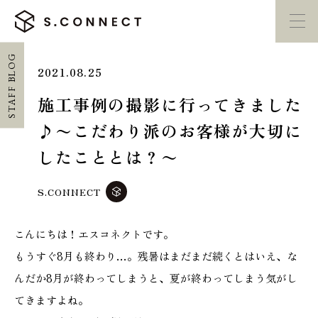
STAFF BLOG
2021.08.25
イベント・
見学会
モデルハウス
紹介
施工事例の撮影に行ってきました
♪〜こだわり派のお客様が大切に
家づくり勉強会
カタログ請求
したこととは？〜
HOME
S.CONNECT
ホーム
こんにちは！エスコネクトです。
CONCEPT
もうすぐ8月も終わり…。残暑はまだまだ続くとはいえ、な
エスコネについて
んだか8月が終わってしまうと、夏が終わってしまう気がし
てきますよね。
CASE