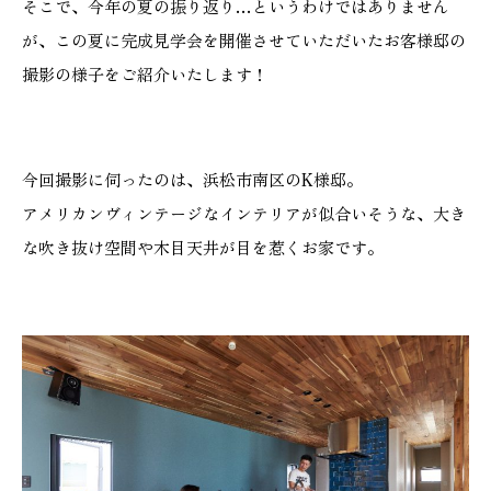
そこで、今年の夏の振り返り…というわけではありません
施工実績
が、この夏に完成見学会を開催させていただいたお客様邸の
撮影の様子をご紹介いたします！
GALLERY
施工ギャラリー
今回撮影に伺ったのは、浜松市南区のK様邸。
STAFF BLOG
アメリカンヴィンテージなインテリアが似合いそうな、大き
スタッフブログ
な吹き抜け空間や木目天井が目を惹くお家です。
COMPANY
会社情報
ACCESS MAP
アクセスマップ
プライバシーポリシー