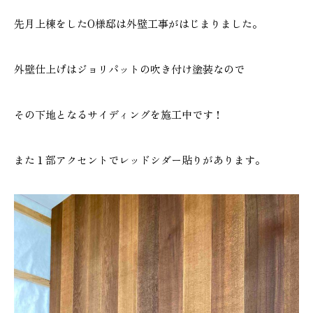
施工実績
先月上棟をしたO様邸は外壁工事がはじまりました。
GALLERY
外壁仕上げはジョリパットの吹き付け塗装なので
施工ギャラリー
その下地となるサイディングを施工中です！
STAFF BLOG
スタッフブログ
また１部アクセントでレッドシダー貼りがあります。
COMPANY
会社情報
ACCESS MAP
アクセスマップ
プライバシーポリシー