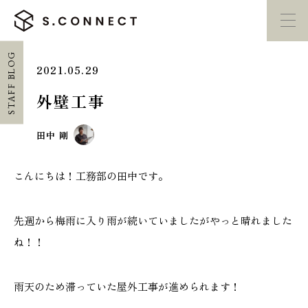
STAFF BLOG
2021.05.29
イベント・
見学会
モデルハウス
紹介
外壁工事
家づくり勉強会
カタログ請求
田中 剛
こんにちは！工務部の田中です。
HOME
ホーム
先週から梅雨に入り雨が続いていましたがやっと晴れました
ね！！
CONCEPT
エスコネについて
雨天のため滞っていた屋外工事が進められます！
CASE