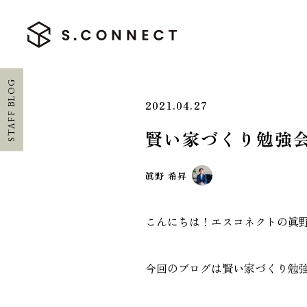
STAFF BLOG
2021.04.27
賢い家づくり勉強
HOME
眞野 希昇
ホーム
CONCEPT
こんにちは！エスコネクトの眞
エスコネについて
今回のブログは賢い家づくり勉
CASE
施工実績