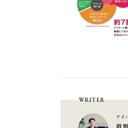
WRITER
アド
眞野