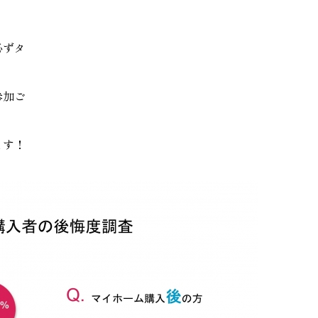
必ずタ
参加ご
ます！