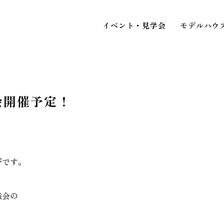
イベント・見学会
モデルハウ
会開催予定！
STAFF BLOG
スタッフブログ
イベ
COMPANY
野です。
見
会社情報
強会の
ACCESS MAP
アクセスマップ