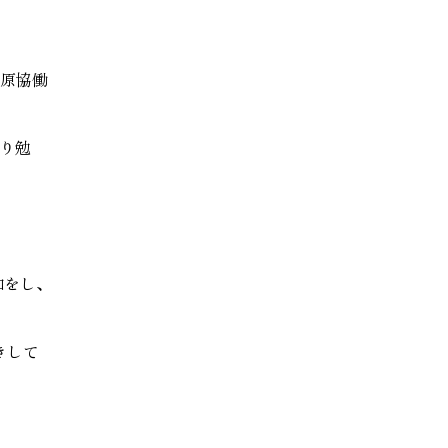
家づく
プライバシーポリシー
三方原協働
り勉
加をし、
きして