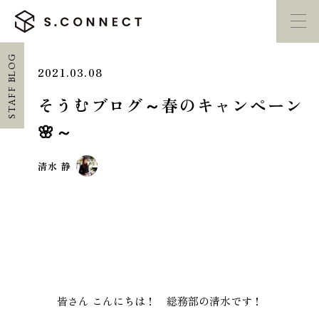
STAFF BLOG
2021.03.08
イベント・
見学会
モデルハウス
紹介
そうむブログ～春のキャンペーン
🌸～
家づくり勉強会
カタログ請求
清水 静
HOME
ホーム
CONCEPT
エスコネについて
皆さん こんにちは！ 総務部の清水です！
CASE