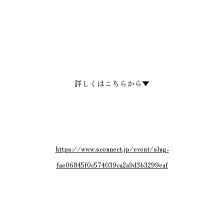
詳しくはこちらから▼
https://www.sconnect.jp/event/slug-
fae06845f0c574039ca2a9d3b3299eaf