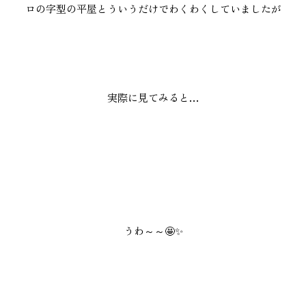
ロの字型の平屋とういうだけでわくわくしていましたが
本社
浜松店
053-488-5127
053-430-5123
実際に見てみると…
10:00〜19:00 水曜定休
10:00〜19:00 水曜定休
うわ～～🤩✨