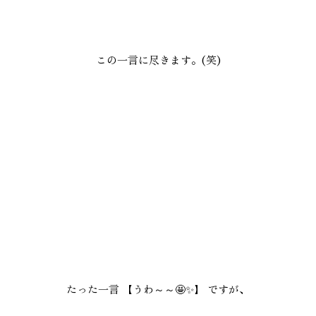
この一言に尽きます。(笑)
たった一言 【うわ～～🤩✨】 ですが、