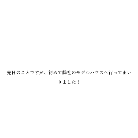
施工実績
GALLERY
施工ギャラリー
STAFF BLOG
スタッフブログ
先日のことですが、初めて弊社のモデルハウスへ行ってまい
COMPANY
りました！
会社情報
ACCESS MAP
アクセスマップ
プライバシーポリシー