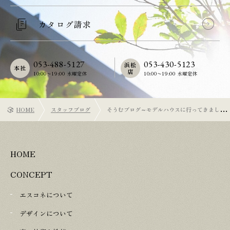
カタログ請求
053-488-5127
053-430-5123
浜松
本社
店
10:00〜19:00 水曜定休
10:00〜19:00 水曜定休
HOME
スタッフブログ
そうむブログ～モデルハウスに行ってきまし
た！～
HOME
CONCEPT
エスコネについて
デザインについて