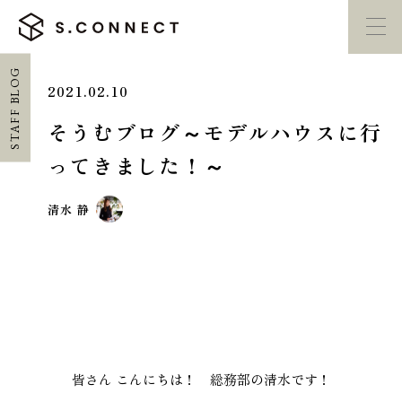
STAFF BLOG
2021.02.10
イベント・
見学会
モデルハウス
紹介
そうむブログ～モデルハウスに行
ってきました！～
家づくり勉強会
カタログ請求
清水 静
HOME
ホーム
CONCEPT
エスコネについて
皆さん こんにちは！ 総務部の清水です！
CASE