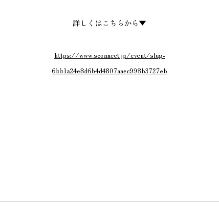
詳しくはこちらから▼
https://www.sconnect.jp/event/slug-
6bb1a24e8d6b4d4807aaec998b3727eb