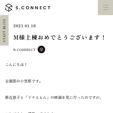
STAFF BLOG
2021.01.18
イベント・
見学会
モデルハウス
紹介
M様上棟おめでとうございます！
家づくり勉強会
カタログ請求
S.CONNECT
こんにちは！
HOME
ホーム
企画部の小笠原です。
CONCEPT
エスコネについて
最近息子と「ドラえもん」の映画を見に行ったのですが、
CASE