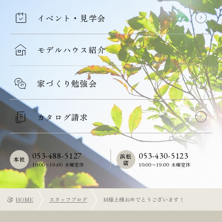
イベント・見学会
モデルハウス紹介
家づくり勉強会
カタログ請求
053-488-5127
053-430-5123
浜松
本社
店
10:00〜19:00 水曜定休
10:00〜19:00 水曜定休
HOME
スタッフブログ
M様上棟おめでとうございます！