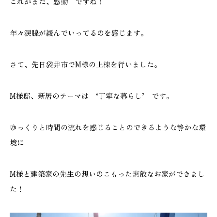
これがまた、感動 ですね！
施工実績
年々涙腺が緩んでいってるのを感じます。
GALLERY
施工ギャラリー
さて、先日袋井市でM様の上棟を行いました。
STAFF BLOG
M様邸、新居のテーマは ‘丁寧な暮らし’ です。
スタッフブログ
COMPANY
ゆっくりと時間の流れを感じることのできるような静かな環
会社情報
境に
ACCESS MAP
M様と建築家の先生の想いのこもった素敵なお家ができまし
アクセスマップ
た！
プライバシーポリシー