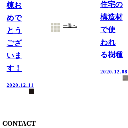
住宅の
棟お
構造材
めで
一覧へ
で使
とう
われ
ござ
る樹種
いま
す！
田
2020.12.08
中
S.CONNECT
剛
2020.12.11
CONTACT