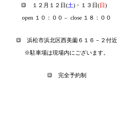
🔳 １２月１２日(
土
)・１３日(
日
)
open １０：００ – close １８：００
🔳 浜松市浜北区西美薗６１６－２付近
※駐車場は現場内にございます。
🔳 完全予約制