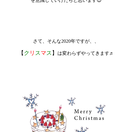
を意識していけたらと思います😌
さて、そんな2020年ですが、、
【
ク
リ
ス
マ
ス
】
は変わらずやってきます♬