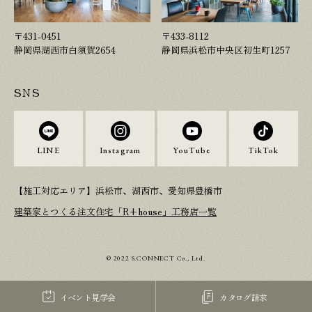
〒431-0451
〒433-8112
静岡県湖西市白須賀2654
静岡県浜松市中央区初生町1257
SNS
LINE
Instagram
YouTube
TikTok
【施工対応エリア】浜松市、湖西市、愛知県豊橋市
建築家とつくる注文住宅「R+house」工務店一覧
© 2022 S.CONNECT Co., Ltd.
イベント見学会
カタログ請求