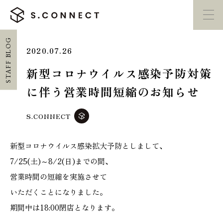
STAFF BLOG
2020.07.26
イベント・
見学会
モデルハウス
紹介
新型コロナウイルス感染予防対策
に伴う営業時間短縮のお知らせ
家づくり勉強会
カタログ請求
S.CONNECT
HOME
新型コロナウイルス感染拡大予防としまして、
ホーム
7/25(土)～8/2(日)までの間、
営業時間の短縮を実施させて
CONCEPT
エスコネについて
いただくことになりました。
期間中は18:00閉店となります。
CASE