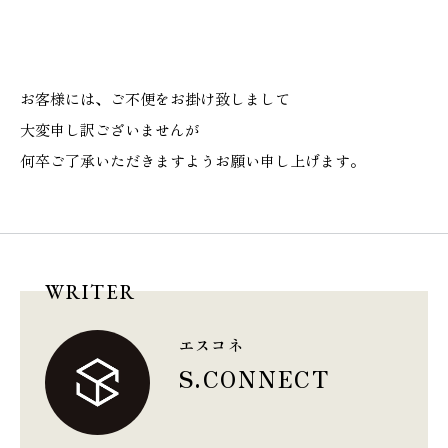
施工実績
GALLERY
お客様には、ご不便をお掛け致しまして
施工ギャラリー
大変申し訳ございませんが
何卒ご了承いただきますようお願い申し上げます。
STAFF BLOG
スタッフブログ
COMPANY
会社情報
WRITER
エスコネ
ACCESS MAP
S.CONNECT
アクセスマップ
プライバシーポリシー