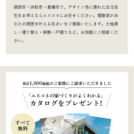
湖西市・浜松市・豊橋市で、デザイン性に優れた注文住
宅をお考えならエスコネにお任せください。建築家があ
なたの理想を叶える住まいをご提案いたします。土地探
本社
浜松店
し・建て替え・新築一戸建てなど、お気軽にご相談くだ
さい。
053-488-5127
053-430-5123
10:00〜19:00 水曜定休
10:00〜19:00 水曜定休
1,000
のご家族にご請求いただきました
累計
組超
「エスコネの家づくりがよくわかる」
カタログをプレゼント!