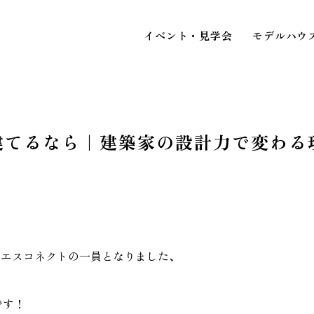
イベント・見学会
モデルハウ
建てるなら｜建築家の設計力で変わる
STAFF BLOG
スタッフブログ
イベ
COMPANY
見
会社情報
りエスコネクトの一員となりました、
ACCESS MAP
です！
アクセスマップ