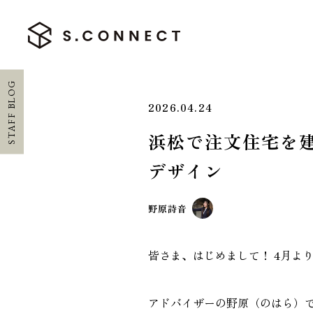
STAFF BLOG
2026.04.24
浜松で注文住宅を
HOME
デザイン
ホーム
野原詩音
CONCEPT
エスコネについて
皆さま、はじめまして！ 4月よ
CASE
アドバイザーの野原（のはら）
施工実績