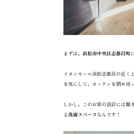
まずは、
浜松市中央区志都呂町
イオンモール浜松志都呂の近く
を気にして、カーテンを閉め切
しかし、このお家の設計には驚
と洗面スペース
なんです！