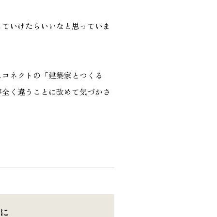
り勉強会
カタログ請求
していけたらいいなと思っていま
スコネクトの「建築家とつくる
が全く違うことに改めて気づかさ
」に