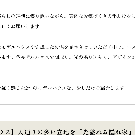
家づく
プライバシーポリシー
暮らしの理想に寄り添いながら、素敵なお家づくりの手助けを
ろしくお願いします！
なモデルハウスや完成したお宅を見学させていただく中で、エ
います。各モデルハウスで間取り、光の採り込み方、デザイン
を強く感じた2つのモデルハウスを、少しだけご紹介します。
ハウス】人通りの多い立地を「光溢れる隠れ家