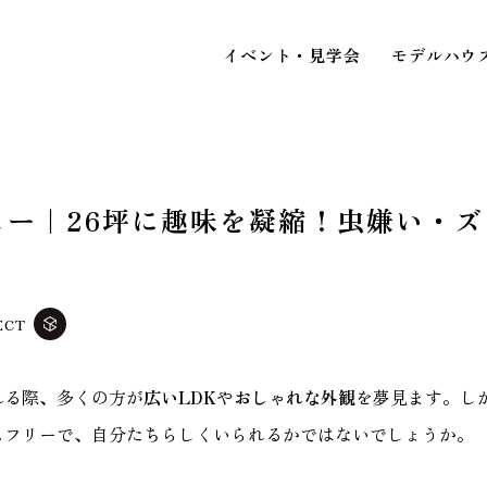
イベント・見学会
モデルハウ
ュー｜26坪に趣味を凝縮！虫嫌い・
STAFF BLOG
スタッフブログ
ECT
イベ
COMPANY
見
会社情報
れる際、多くの方が
広いLDK
や
おしゃれな外観
を夢見ます。し
スフリーで、自分たちらしくいられるかではないでしょうか。
ACCESS MAP
アクセスマップ