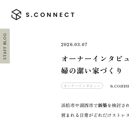
STAFF BLOG
2026.03.07
オーナーインタビ
HOME
婦の潔い家づくり
ホーム
オーナーインタビュー
S.CONN
CONCEPT
エスコネについて
浜松市や湖西市で
新築
を検討さ
営まれる日常がどれだけストレ
CASE
施工実績