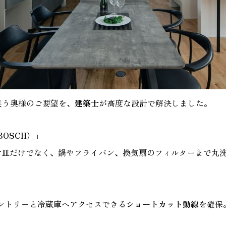
笑う奥様のご要望を、
建築士
が高度な設計で解決しました。
OSCH）」
。お皿だけでなく、鍋やフライパン、換気扇のフィルターまで丸
ントリーと冷蔵庫へアクセスできる
ショートカット動線
を確保