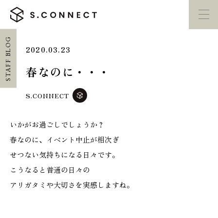
STAFF BLOG
2020.03.23
イベント・
見学会
モデルハウス
紹介
春なのに・・・
家づくり勉強会
カタログ請求
S.CONNECT
いかがお過ごしでしょうか？
HOME
春なのに、イベント中止が相次ぎ
ホーム
せつない気持ちになる日々です。
こうなると普通の日々の
CONCEPT
アリガタミや大切さを実感しますね。
エスコネについて
CASE