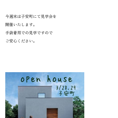
施工実績
今週末は子安町にて見学会を
GALLERY
開催いたします。
施工ギャラリー
手袋着用での見学ですので
ご安心ください。
STAFF BLOG
スタッフブログ
COMPANY
会社情報
ACCESS MAP
アクセスマップ
プライバシーポリシー