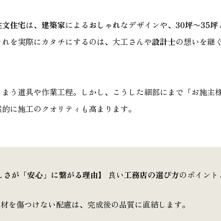
注文住宅
は、
建築家
による
おしゃれ
なデザインや、
30坪〜35坪
それを実際にカタチにするのは、大工さんや
設計士
の想いを継
しまう道具や作業工程。しかし、こうした細部にまで「お施主
然的に施工のクオリティも高まります。
しさが「安心」に繋がる理由】
良い
工務店の選び方
のポイント
。
材を傷つけない配慮は、完成後の品質に直結します。