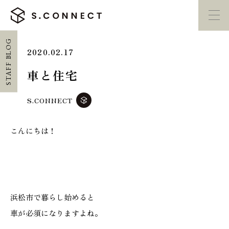
STAFF BLOG
2020.02.17
イベント・
見学会
モデルハウス
紹介
車と住宅
家づくり勉強会
カタログ請求
S.CONNECT
こんにちは！
HOME
ホーム
CONCEPT
エスコネについて
浜松市で暮らし始めると
車が必須になりますよね。
CASE