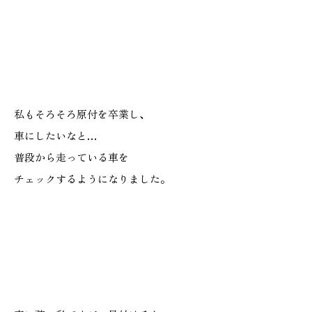
施工実績
GALLERY
施工ギャラリー
私もそろそろ原付を卒業し、
STAFF BLOG
車にしたいなと…
スタッフブログ
普段から走っている車を
チェックするようになりました。
COMPANY
会社情報
ACCESS MAP
アクセスマップ
プライバシーポリシー