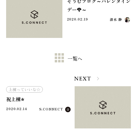
そうむブログ～バレンタイン
デー🌹～
2020.02.19
清水 静
一覧へ
NEXT
上棟っていいな☆
祝上棟⭐️
2020.02.14
S.CONNECT