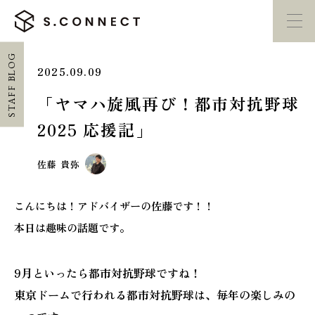
STAFF BLOG
2025.09.09
イベント・
見学会
モデルハウス
紹介
「ヤマハ旋風再び！都市対抗野球
2025 応援記」
家づくり勉強会
カタログ請求
佐藤 貴弥
HOME
こんにちは！アドバイザーの佐藤です！！
ホーム
本日は趣味の話題です。
CONCEPT
エスコネについて
9月といったら都市対抗野球ですね！
東京ドームで行われる都市対抗野球は、毎年の楽しみの
CASE