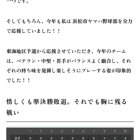
一つです。
施工実績
そしてもちろん、今年も私は 浜松市ヤマハ野球部を全力
GALLERY
で応援していました！！
施工ギャラリー
東海地区予選から応援させていただき、今年のチーム
STAFF BLOG
は、ベテラン・中堅・若手がバランスよく融合し、それ
スタッフブログ
ぞれの持ち味を発揮し楽しそうにプレーする姿が印象的
でした！！
COMPANY
会社情報
惜しくも準決勝敗退。それでも胸に残る
ACCESS MAP
戦い
アクセスマップ
プライバシーポリシー