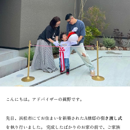
施工実績
GALLERY
施工ギャラリー
STAFF BLOG
スタッフブログ
COMPANY
会社情報
こんにちは。アドバイザーの眞野です。
ACCESS MAP
アクセスマップ
先日、浜松市にてお住まいを新築されたA様邸の
引き渡し式
を執り行いました。 完成したばかりのお家の前で、ご家族
プライバシーポリシー