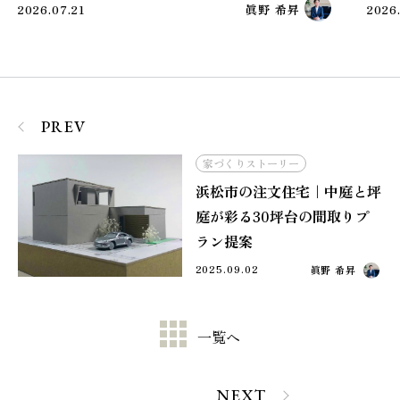
2026.06.21
野原詩音
2026
PREV
家づくりストーリー
浜松市の注文住宅｜中庭と坪
庭が彩る30坪台の間取りプ
ラン提案
2025.09.02
眞野 希昇
一覧へ
NEXT