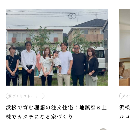
ディティール
家づくりストーリー
家づ
浜松で注文住宅を建てるなら！中庭とバ
浜
ルコニーを活かす間取りの工夫
S