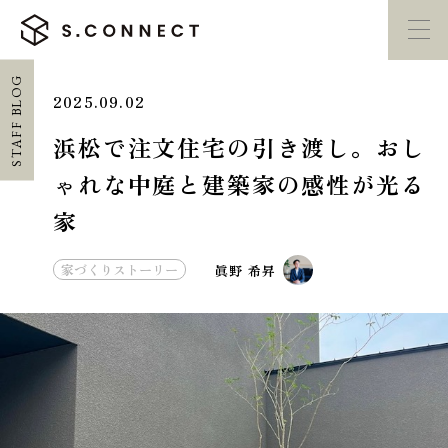
STAFF BLOG
2025.09.02
イベント・
見学会
モデルハウス
紹介
浜松で注文住宅の引き渡し。おし
ゃれな中庭と建築家の感性が光る
家づくり勉強会
カタログ請求
家
HOME
家づくりストーリー
眞野 希昇
ホーム
CONCEPT
エスコネについて
CASE