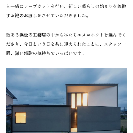
と一緒にテープカットを行い、新しい暮らしの始まりを象徴
する
鍵のお渡し
をさせていただきました。
本社
浜松店
数ある
浜松の工務店
の中から私たちエスコネクトを選んでく
053-488-5127
053-430-5123
ださり、今日という日を共に迎えられたことに、スタッフ一
10:00〜19:00 水曜定休
10:00〜19:00 水曜定休
同、深い感謝の気持ちでいっぱいです。