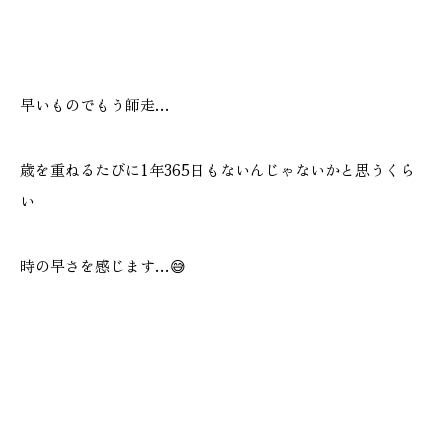
施工実績
GALLERY
早いものでもう師走…
施工ギャラリー
歳を重ねるたびに1年365日もないんじゃないかと思うくら
STAFF BLOG
い
スタッフブログ
COMPANY
時の早さを感じます…😅
会社情報
ACCESS MAP
アクセスマップ
プライバシーポリシー