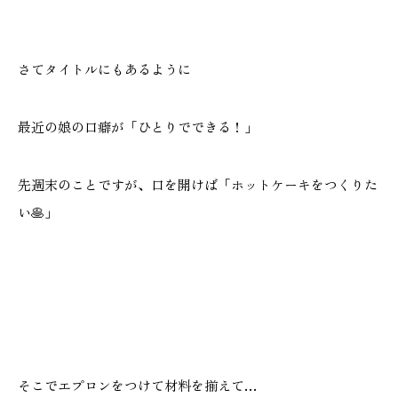
さてタイトルにもあるように
本社
浜松店
053-488-5127
053-430-5123
最近の娘の口癖が「ひとりでできる！」
10:00〜19:00 水曜定休
10:00〜19:00 水曜定休
先週末のことですが、口を開けば「ホットケーキをつくりた
い🥞」
そこでエプロンをつけて材料を揃えて…