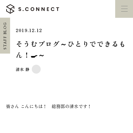
STAFF BLOG
2019.12.12
イベント・
見学会
モデルハウス
紹介
そうむブログ～ひとりでできるも
ん！🍳～
家づくり勉強会
カタログ請求
清水 静
HOME
ホーム
CONCEPT
皆さん こんにちは！ 総務部の清水です！
エスコネについて
CASE