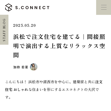
STAFF BLOG
2025.05.20
イベント・
見学会
モデルハウス
紹介
浜松で注文住宅を建てる｜間接照
明で演出する上質なリラックス空
家づくり勉強会
カタログ請求
間
HOME
加持 若菜
ホーム
こんにちは！ 浜松市や湖西市を中心に、建築家と共に
注文
CONCEPT
住宅 おしゃれ
な住まいを形にするエスコネクトの大沢で
エスコネについて
す。
CASE