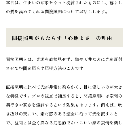
本日は、住まいの印象をぐっと洗練されたものにし、暮らし
施工実績
の質を高めてくれる
間接照明
についてお話しします。
GALLERY
施工ギャラリー
間接照明がもたらす「心地よさ」の理由
STAFF BLOG
スタッフブログ
間接照明とは、光源を直接見せず、壁や天井などに光を反射
させて空間を照らす照明方法のことです。
COMPANY
会社情報
直接照明に比べて光が非常に柔らかく、目に優しいのが大き
な特徴です。プロの視点で補足すると、間接照明には空間の
ACCESS MAP
奥行きや高さを強調するという効果もあります。例えば、吹
アクセスマップ
き抜けの天井や、素材感のある壁面に沿って光を流すこと
で、昼間とは全く異なる幻想的でかっこいい家の表情を楽し
プライバシーポリシー