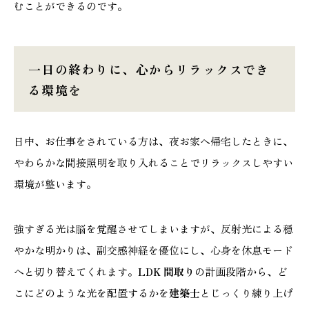
むことができるのです。
一日の終わりに、心からリラックスでき
本社
浜松店
る環境を
053-488-5127
053-430-5123
10:00〜19:00 水曜定休
10:00〜19:00 水曜定休
日中、お仕事をされている方は、夜お家へ帰宅したときに、
やわらかな間接照明を取り入れることでリラックスしやすい
環境が整います。
強すぎる光は脳を覚醒させてしまいますが、反射光による穏
やかな明かりは、副交感神経を優位にし、心身を休息モード
へと切り替えてくれます。
LDK 間取り
の計画段階から、ど
こにどのような光を配置するかを
建築士
とじっくり練り上げ