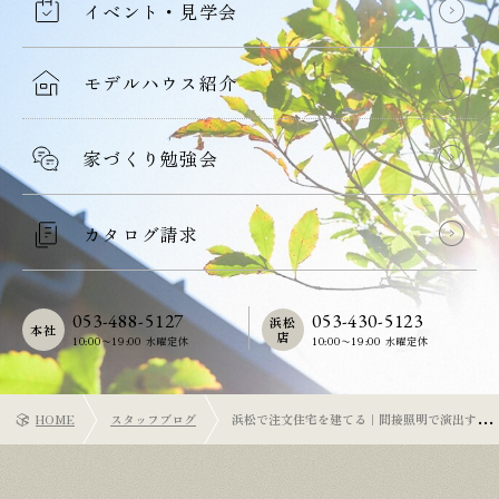
イベント・見学会
モデルハウス紹介
家づくり勉強会
カタログ請求
053-488-5127
053-430-5123
浜松
本社
店
10:00〜19:00 水曜定休
10:00〜19:00 水曜定休
HOME
スタッフブログ
浜松で注文住宅を建てる｜間接照明で演出する
上質なリラックス空間