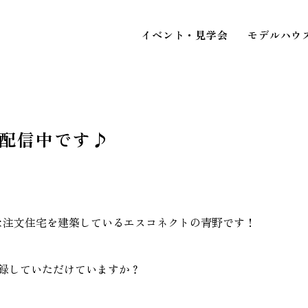
イベント・見学会
モデルハウ
E配信中です♪
STAFF BLOG
スタッフブログ
イベ
COMPANY
な注文住宅を建築しているエスコネクトの青野です！
見
会社情報
登録していただけていますか？
ACCESS MAP
アクセスマップ