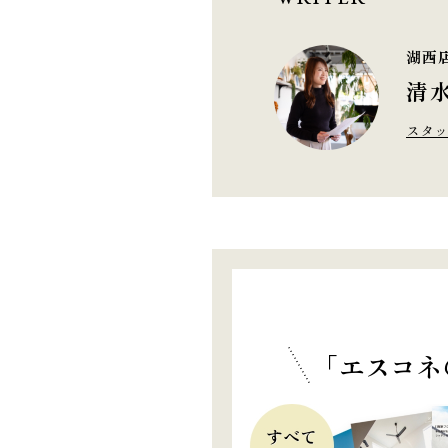
湖西
清水
スタッ
「エスコネ