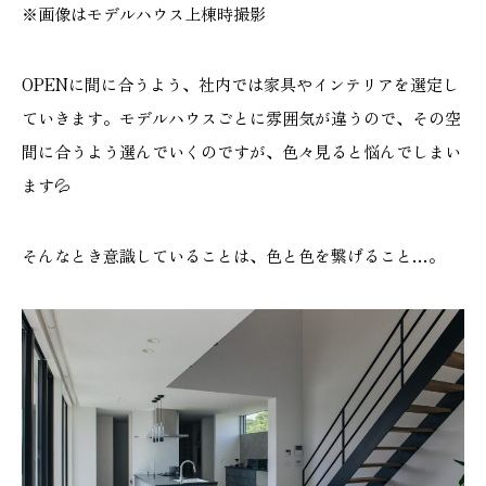
※画像はモデルハウス上棟時撮影
OPENに間に合うよう、社内では家具やインテリアを選定し
本社
浜松店
ていきます。モデルハウスごとに雰囲気が違うので、その空
間に合うよう選んでいくのですが、色々見ると悩んでしまい
053-488-5127
053-430-5123
ます💦
10:00〜19:00 水曜定休
10:00〜19:00 水曜定休
そんなとき意識していることは、色と色を繋げること…。