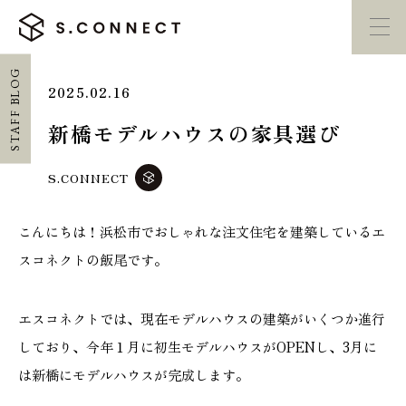
STAFF BLOG
2025.02.16
イベント・
見学会
モデルハウス
紹介
新橋モデルハウスの家具選び
家づくり勉強会
カタログ請求
S.CONNECT
こんにちは！浜松市でおしゃれな注文住宅を建築しているエ
HOME
スコネクトの飯尾です。
ホーム
エスコネクトでは、現在モデルハウスの建築がいくつか進行
CONCEPT
しており、今年１月に初生モデルハウスがOPENし、3月に
エスコネについて
は新橋にモデルハウスが完成します。
CASE