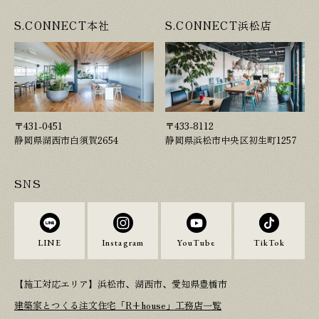
S.CONNECT本社
S.CONNECT浜松店
〒431-0451
〒433-8112
静岡県湖西市白須賀2654
静岡県浜松市中央区初生町1257
SNS
LINE
Instagram
YouTube
TikTok
【施工対応エリア】浜松市、湖西市、愛知県豊橋市
建築家とつくる注文住宅「R+house」工務店一覧