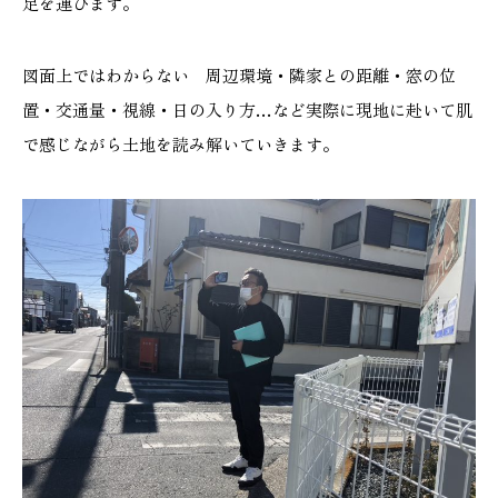
足を運びます。
施工実績
図面上ではわからない 周辺環境・隣家との距離・窓の位
GALLERY
置・交通量・視線・日の入り方…など実際に現地に赴いて肌
施工ギャラリー
で感じながら土地を読み解いていきます。
STAFF BLOG
スタッフブログ
COMPANY
会社情報
ACCESS MAP
アクセスマップ
プライバシーポリシー