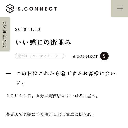
STAFF BLOG
2019.11.16
イベント・
見学会
モデルハウス
紹介
いい感じの街並み
家づくり勉強会
カタログ請求
家づくりコーディネーター
S.CONNECT
この日はこれから着工するお客様に会い
HOME
に。
ホーム
１０月１１日。自分は鷲津駅から一路名古屋へ。
CONCEPT
エスコネについて
豊橋駅で名鉄に乗り換えしばし電車に揺られ。
CASE