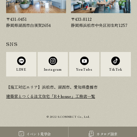
〒431-0451
〒433-8112
静岡県湖西市白須賀2654
静岡県浜松市中央区初生町1257
SNS
LINE
Instagram
YouTube
TikTok
【施工対応エリア】浜松市、湖西市、愛知県豊橋市
建築家とつくる注文住宅「R+house」工務店一覧
© 2022 S.CONNECT Co., Ltd.
イベント見学会
カタログ請求