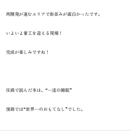
再開発が進むエリアで街並みが面白かったです。
本社
浜松店
いよいよ着工を迎える現場！
053-488-5127
053-430-5123
10:00〜19:00 水曜定休
10:00〜19:00 水曜定休
完成が楽しみですね！
往路で読んだ本は、“一流の睡眠”
復路では“世界一のおもてなし”でした。