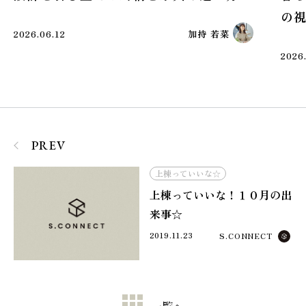
の視点
12
加持 若菜
2026.05.25
PREV
上棟っていいな☆
上棟っていいな！１０月の出
来事☆
2019.11.23
S.CONNECT