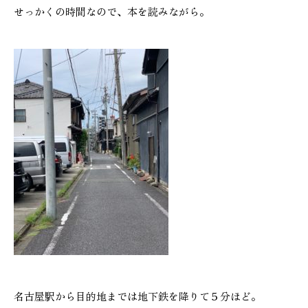
せっかくの時間なので、本を読みながら。
施工実績
GALLERY
施工ギャラリー
STAFF BLOG
スタッフブログ
COMPANY
会社情報
ACCESS MAP
アクセスマップ
名古屋駅から目的地までは地下鉄を降りて５分ほど。
プライバシーポリシー