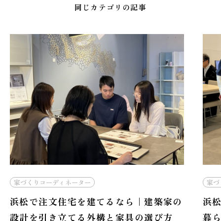
同じカテゴリの記事
コーディネーター
家づくりコーディ
注文住宅を建てるなら｜建築家の
浜松で注文住
引き立てる外構と家具の選び方
暮らしに寄り