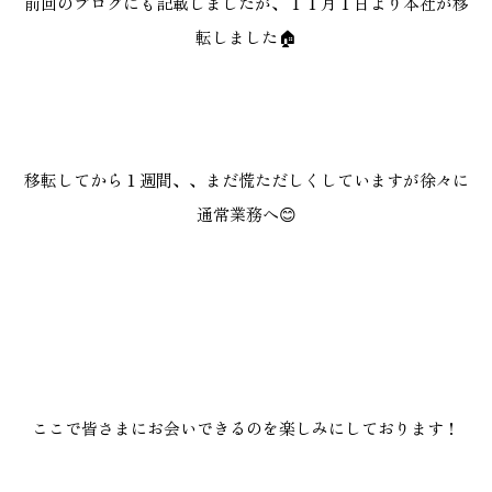
前回のブログにも記載しましたが、１１月１日より本社が移
施工実績
転しました🏠
GALLERY
施工ギャラリー
移転してから１週間、、まだ慌ただしくしていますが徐々に
STAFF BLOG
通常業務へ😊
スタッフブログ
COMPANY
会社情報
ACCESS MAP
アクセスマップ
ここで皆さまにお会いできるのを楽しみにしております！
プライバシーポリシー