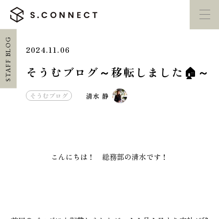
STAFF BLOG
2024.11.06
イベント・
見学会
モデルハウス
紹介
そうむブログ～移転しました🏠～
家づくり勉強会
カタログ請求
そうむブログ
清水 静
HOME
ホーム
こんにちは！ 総務部の清水です！
CONCEPT
エスコネについて
CASE