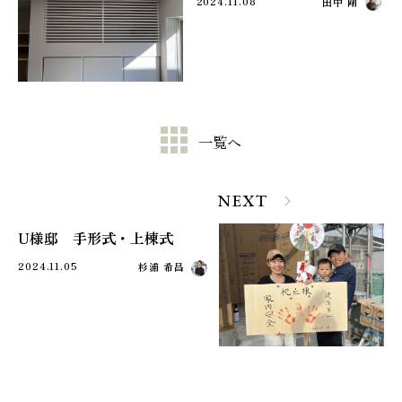
2024.11.08
田中 剛
一覧へ
NEXT
U様邸 手形式・上棟式
2024.11.05
杉浦 希昌