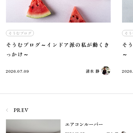
そうむブログ
そう
そうむブログ～インドア派の私が動くき
そう
っかけ～
～
2026.07.09
清水 静
2026
PREV
エアコンルーバー