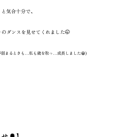
』と気合十分で、
りのダンスを見せてくれました🤭
弱まるときも…私も歳を取っ…成長しました😁)
せ🔔】