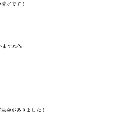
の清水です！
家づく
プライバシーポリシー
ますね💦
運動会がありました！