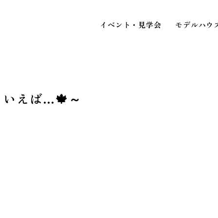
イベント・見学会
モデルハウ
いえば…🍁～
STAFF BLOG
スタッフブログ
イベ
COMPANY
見
会社情報
ACCESS MAP
アクセスマップ