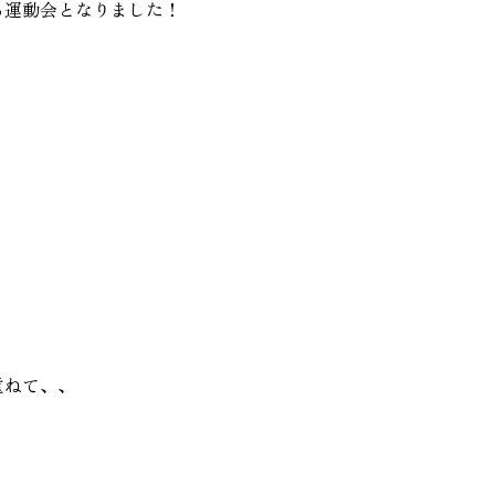
る運動会となりました！
重ねて、、