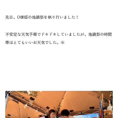
施工実績
先日、O様邸の地鎮祭を執り行いました！
GALLERY
施工ギャラリー
不安定な天気予報でドキドキしていましたが、地鎮祭の時間
帯はとてもいいお天気でした。🌞
STAFF BLOG
スタッフブログ
COMPANY
会社情報
ACCESS MAP
アクセスマップ
プライバシーポリシー