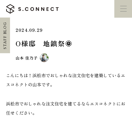
STAFF BLOG
2024.09.29
イベント・
見学会
モデルハウス
紹介
O様邸 地鎮祭🌞
家づくり勉強会
カタログ請求
山本 佳乃子
こんにちは！浜松市でおしゃれな注文住宅を建築しているエ
HOME
スコネクトの山本です。
ホーム
浜松市でおしゃれな注文住宅を建てるならエスコネクトにお
CONCEPT
任せください。
エスコネについて
CASE