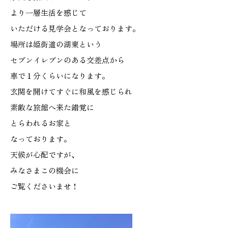
より一層生活を感じて
施工実績
いただける見学会となっております。
GALLERY
場所は姫街道の湖東という
施工ギャラリー
セブンイレブンのある交差点から
車で１分くらいになります。
STAFF BLOG
玄関を開けてすぐに和風を感じられ
スタッフブログ
素敵な旅館へ来た錯覚に
とらわれるお家と
COMPANY
なっております。
会社情報
天候が心配ですが、
みなさまこの機会に
ACCESS MAP
ご覧くださいませ！
アクセスマップ
プライバシーポリシー