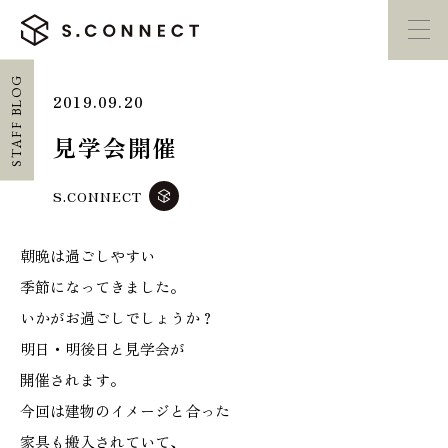
STAFF BLOG
2019.09.20
イベント・
見学会
モデルハウス
紹介
見学会開催
家づくり勉強会
カタログ請求
S.CONNECT
朝晩は過ごしやすい
HOME
季節になってきました。
ホーム
いかがお過ごしでしょうか？
明日・明後日と見学会が
CONCEPT
開催されます。
エスコネについて
今回は建物のイメージと合った
家具も搬入されていて、
CASE