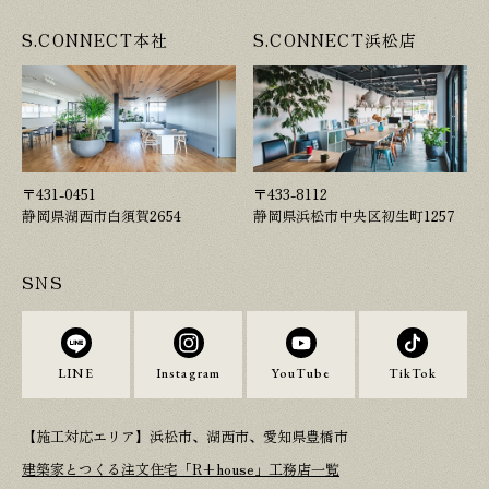
S.CONNECT本社
S.CONNECT浜松店
〒431-0451
〒433-8112
静岡県湖西市白須賀2654
静岡県浜松市中央区初生町1257
SNS
LINE
Instagram
YouTube
TikTok
【施工対応エリア】浜松市、湖西市、愛知県豊橋市
建築家とつくる注文住宅「R+house」工務店一覧