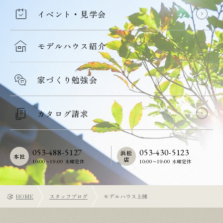
イベント・見学会
モデルハウス紹介
家づくり勉強会
カタログ請求
053-488-5127
053-430-5123
浜松
本社
店
10:00〜19:00 水曜定休
10:00〜19:00 水曜定休
HOME
スタッフブログ
モデルハウス上棟