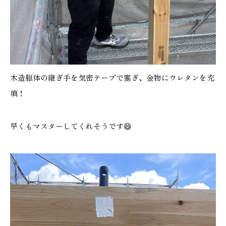
本社
浜松店
053-488-5127
053-430-5123
木造躯体の継ぎ手を気密テープで塞ぎ、金物にウレタンを充
10:00〜19:00 水曜定休
10:00〜19:00 水曜定休
填！
早くもマスターしてくれそうです😄