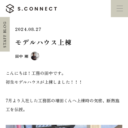
STAFF BLOG
2024.08.27
イベント・
見学会
モデルハウス
紹介
モデルハウス上棟
家づくり勉強会
カタログ請求
田中 剛
こんにちは！工務の田中です。
HOME
初生モデルハウスが上棟しました！！！
ホーム
7月より入社した工務部の増田くんへ上棟時の気密、断熱施
CONCEPT
工を伝授。
エスコネについて
CASE