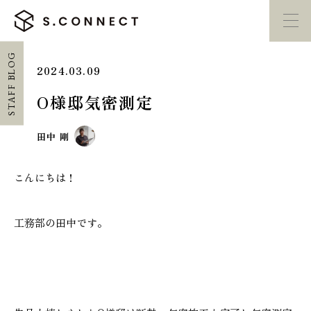
STAFF BLOG
2024.03.09
イベント・
見学会
モデルハウス
紹介
O様邸気密測定
家づくり勉強会
カタログ請求
田中 剛
こんにちは！
HOME
ホーム
工務部の田中です。
CONCEPT
エスコネについて
CASE