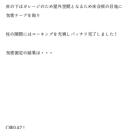
床の下はガレージのため屋外空間となるため床合板の目地に
気密テープを貼り
柱の隙間にはコーキングを充填しバッチリ完了しました！
気密測定の結果は・・・
C値0.42！