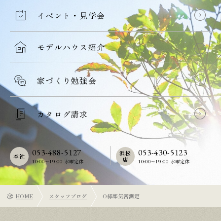
イベント・見学会
モデルハウス紹介
家づくり勉強会
カタログ請求
053-488-5127
053-430-5123
浜松
本社
店
10:00〜19:00 水曜定休
10:00〜19:00 水曜定休
HOME
スタッフブログ
O様邸気密測定