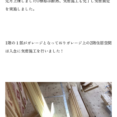
先月上棟しましたO様邸は断熱、気密施工も完了し気密測定
施工実績
を実施しました。
GALLERY
施工ギャラリー
1階の１部がガレージとなっておりガレージ上の2階住居空間
STAFF BLOG
は入念に気密施工を行いました！
スタッフブログ
COMPANY
会社情報
ACCESS MAP
アクセスマップ
プライバシーポリシー