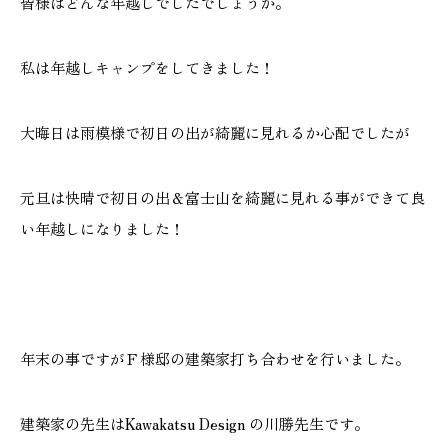
皆様はどんな年越しでしたでしょうか。
施工実績
私は年越しキャンプをしてきました！
GALLERY
施工ギャラリー
大晦日は雨模様で初日の出が綺麗に見れるか心配でしたが
STAFF BLOG
元旦は快晴で初日の出＆富士山を綺麗に見れる事ができて良
スタッフブログ
い年越しになりました！
COMPANY
会社情報
ACCESS MAP
年末の事ですがＦ様邸の建築家打ち合わせを行いました。
アクセスマップ
建築家の先生はKawakatsu Design の川勝先生です。
プライバシーポリシー