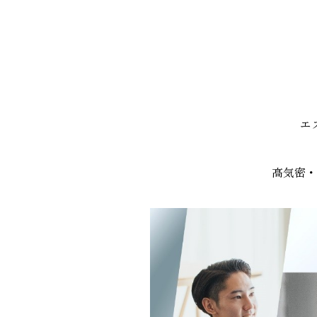
エ
高気密・