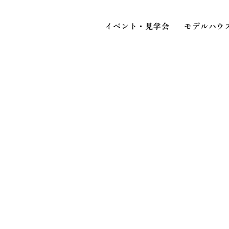
イベント・見学会
モデルハウ
STAFF BLOG
スタッフブログ
イベ
COMPANY
見
会社情報
ACCESS MAP
アクセスマップ