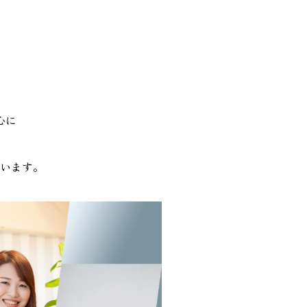
心に
います。