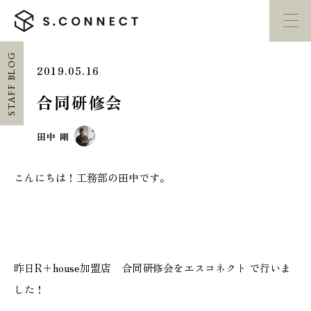
STAFF BLOG
2019.05.16
イベント・
見学会
モデルハウス
紹介
合同研修会
家づくり勉強会
カタログ請求
田中 剛
こんにちは！工務部の田中です。
HOME
ホーム
CONCEPT
エスコネについて
昨日R＋house加盟店 合同研修会をエスコネクト で行いま
した！
CASE