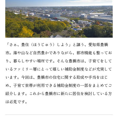
施工実績
GALLERY
施工ギャラリー
「さぁ、豊住（ほうじゅう）しよう」と謳う、愛知県豊橋
STAFF BLOG
市。海や山など自然豊かでありながら、都市機能も整ってお
スタッフブログ
り、暮らしやすい場所です。そんな豊橋市は、子育てをして
COMPANY
いるファミリー層にとって嬉しい補助金制度などが充実して
会社情報
います。今回は、豊橋市の住宅に関する助成や手当をはじ
め、子育て世帯が利用できる補助金制度の一部をまとめてご
ACCESS MAP
紹介します。これから豊橋市に新たに居住を検討している方
アクセスマップ
は必見です。
プライバシーポリシー