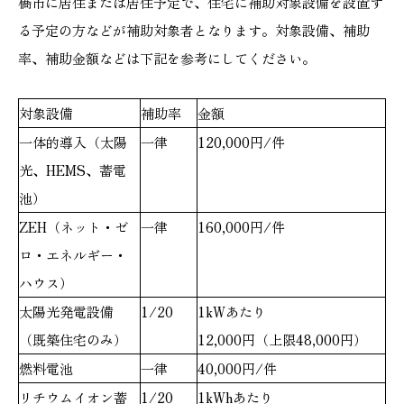
橋市に居住または居住予定で、住宅に補助対象設備を設置す
る予定の方などが補助対象者となります。対象設備、補助
率、補助金額などは下記を参考にしてください。
対象設備
補助率
金額
一体的導入（太陽
一律
120,000円/件
光、HEMS、蓄電
池）
ZEH（ネット・ゼ
一律
160,000円/件
ロ・エネルギー・
ハウス）
太陽光発電設備
1/20
1kWあたり
（既築住宅のみ）
12,000円（上限48,000円）
燃料電池
一律
40,000円/件
リチウムイオン蓄
1/20
1kWhあたり