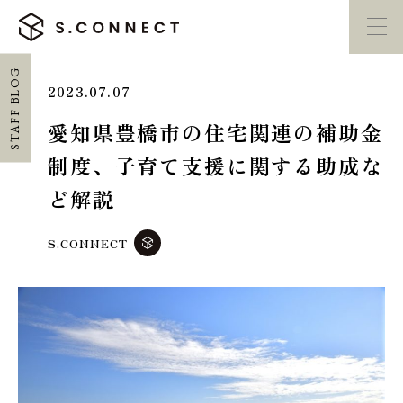
STAFF BLOG
2023.07.07
イベント・
見学会
モデルハウス
紹介
愛知県豊橋市の住宅関連の補助金
制度、子育て支援に関する助成な
家づくり勉強会
カタログ請求
ど解説
HOME
S.CONNECT
ホーム
CONCEPT
エスコネについて
CASE