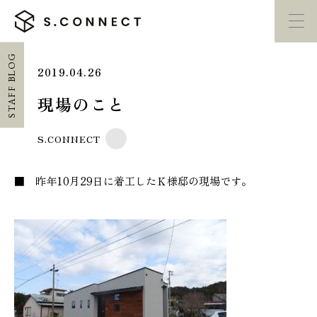
STAFF BLOG
2019.04.26
イベント・
見学会
モデルハウス
紹介
現場のこと
家づくり勉強会
カタログ請求
S.CONNECT
■ 昨年10月29日に着工したＫ様邸の現場です。
HOME
ホーム
CONCEPT
エスコネについて
CASE