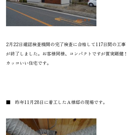
施工実績
GALLERY
施工ギャラリー
2月22日確認検査機関の完了検査に合格して117日間の工事
STAFF BLOG
が終了しました。お客様同様、コンパクトですが質実剛健！
スタッフブログ
カッコいい住宅です。
COMPANY
会社情報
■ 昨年11月28日に着工したＡ様邸の現場です。
ACCESS MAP
アクセスマップ
プライバシーポリシー