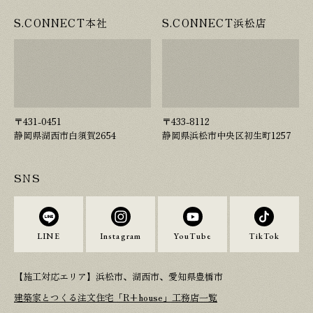
S.CONNECT本社
S.CONNECT浜松店
〒431-0451
〒433-8112
静岡県湖西市白須賀2654
静岡県浜松市中央区初生町1257
SNS
LINE
Instagram
YouTube
TikTok
【施工対応エリア】浜松市、湖西市、愛知県豊橋市
建築家とつくる注文住宅「R+house」工務店一覧