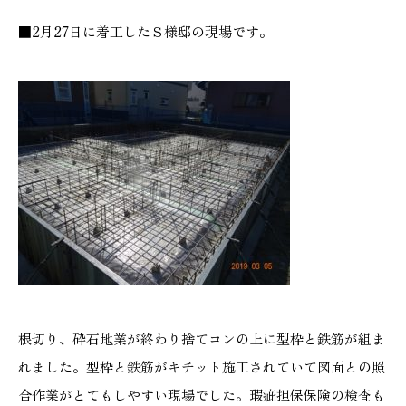
■2月27日に着工したＳ様邸の現場です。
根切り、砕石地業が終わり捨てコンの上に型枠と鉄筋が組ま
れました。型枠と鉄筋がキチット施工されていて図面との照
合作業がとてもしやすい現場でした。瑕疵担保保険の検査も