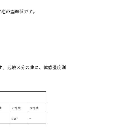
住宅の基準値です。
す。地域区分の他に、体感温度別
域
７地域
８地域
0.87
–