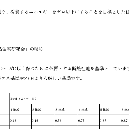
創り、消費するエネルギーをゼロ以下にすることを目標とした
熱住宅研究会」の略称
℃〜15℃以上保つために必要とする断熱性能を基準としていま
エネ基準やZEHよりも厳しい基準です。
UA値（Ｗ/㎡・Ｋ）
１地域
２地域
３地域
４地域
５地域
６地
0.46
0.46
0.56
0.75
0.87
0.87