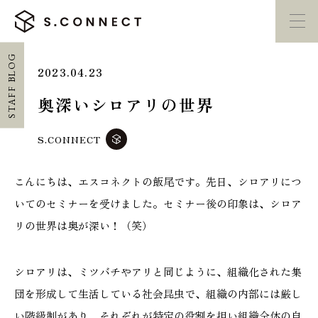
STAFF BLOG
2023.04.23
イベント・
見学会
モデルハウス
紹介
奥深いシロアリの世界
家づくり勉強会
カタログ請求
S.CONNECT
こんにちは、エスコネクトの飯尾です。先日、シロアリにつ
HOME
いてのセミナーを受けました。セミナー後の印象は、シロア
ホーム
リの世界は奥が深い！（笑）
CONCEPT
シロアリは、ミツバチやアリと同じように、組織化された集
エスコネについて
団を形成して生活している社会昆虫で、組織の内部には厳し
CASE
い階級制があり、それぞれが特定の役割を担い組織全体の自