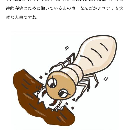
施工実績
律的存続のために働いているとの事。なんだかシロアリも大
変な人生ですね。
GALLERY
施工ギャラリー
STAFF BLOG
スタッフブログ
COMPANY
会社情報
ACCESS MAP
アクセスマップ
プライバシーポリシー