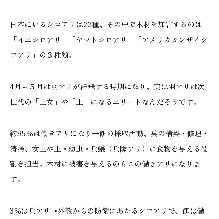
日本にいるシロアリは22種、その中で木材を加害するのは
「イエシロアリ」「ヤマトシロアリ」「アメリカカンザイシ
本社
浜松店
ロアリ」の３種類。
053-488-5127
053-430-5123
10:00〜19:00 水曜定休
10:00〜19:00 水曜定休
4月～５月は羽アリが群飛する時期になり、実は羽アリは次
世代の「王女」や「王」になるエリートなんだそうです。
約95％は働きアリになり→餌の採取活動、巣の構築・修理・
清掃、女王や王・幼虫・兵蟻（兵隊アリ）に食物を与える役
割を担当。木材に被害を与えるのもこの働きアリになりま
す。
3％は兵アリ→外敵からの防衛にあたるシロアリで、餌は働