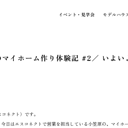
イベント・見学会
モデルハウ
マイホーム作り体験記 #2／ いよ
STAFF BLOG
スタッフブログ
イベ
COMPANY
見
会社情報
エスコネクト）です。
ACCESS MAP
、今日はエスコネクトで営業を担当している小笠原の、マイホー
アクセスマップ