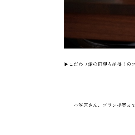
▶︎こだわり派の両親も納得！の
――小笠原さん、プラン提案ま