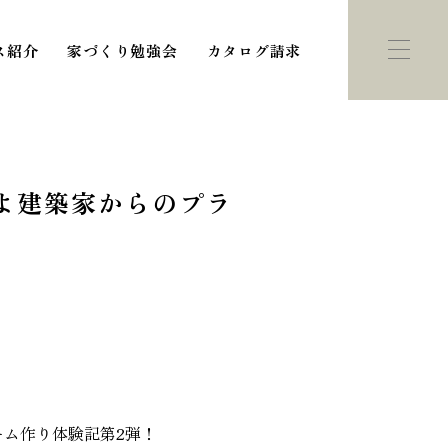
ス紹介
家づくり勉強会
カタログ請求
いよ建築家からのプラ
ント・
モデルハウス
学会
紹介
ム作り体験記第2弾！